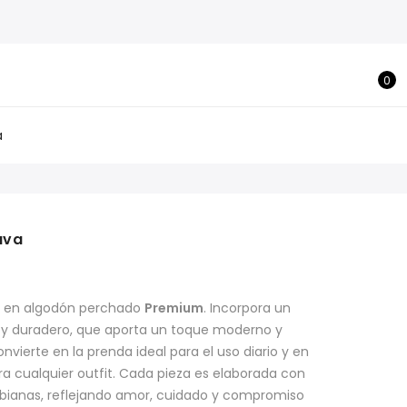
0
a
ava
o en algodón perchado
Premium
. Incorpora un
e y duradero, que aporta un toque moderno y
onvierte en la prenda ideal para el uso diario y en
 cualquier outfit. Cada pieza es elaborada con
ianas, reflejando amor, cuidado y compromiso