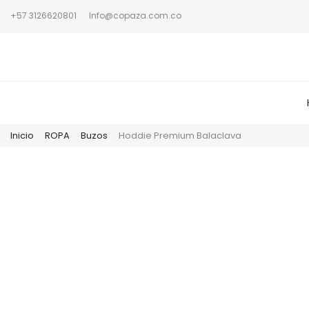
+57 3126620801
Info@copaza.com.co
Inicio
ROPA
Buzos
Hoddie Premium Balaclava