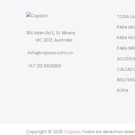
TODA LA
PARA MU
184 Main Rd E, St Albans
PARA HO
VIC 3021, Australia
PARA NI
info@copaza.com.co
ACCESO
‪+57 312 6620801‬
CALZAD
BISUTERÍ
ROPA
Copyright © 2025
Copaza
Todos los derechos reser