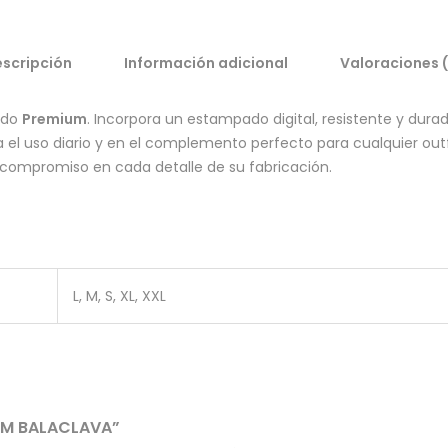
scripción
Información adicional
Valoraciones 
ado
Premium
. Incorpora un estampado digital, resistente y dura
ra el uso diario y en el complemento perfecto para cualquier ou
compromiso en cada detalle de su fabricación.
L, M, S, XL, XXL
IUM BALACLAVA”