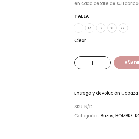
en cada detalle de su fabrica
TALLA
L
M
S
XL
XXL
Clear
AÑADI
Entrega y devolución Copaz
SKU:
N/D
Categorías:
Buzos
,
HOMBRE
,
R