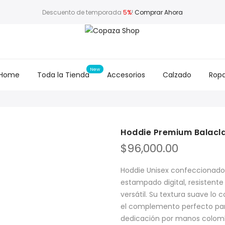
Descuento de temporada
5%
!
Comprar Ahora
Home
Toda la Tienda
Accesorios
Calzado
Rop
Hoddie Premium Balacl
$
96,000.00
Hoddie Unisex confeccionad
estampado digital, resistent
versátil. Su textura suave lo c
el complemento perfecto para
dedicación por manos colomb