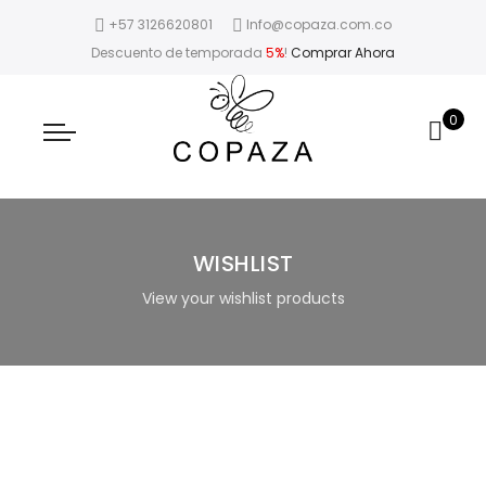
+57 3126620801
Info@copaza.com.co
Descuento de temporada
5%
!
Comprar Ahora
0
WISHLIST
View your wishlist products