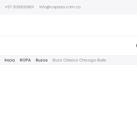
+57 3126620801
Info@copaza.com.co
Inicio
ROPA
Buzos
Buzo Clásico Chicago Bulls