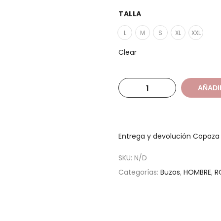
TALLA
L
M
S
XL
XXL
Clear
AÑADI
Entrega y devolución Copaz
SKU:
N/D
Categorías:
Buzos
,
HOMBRE
,
R