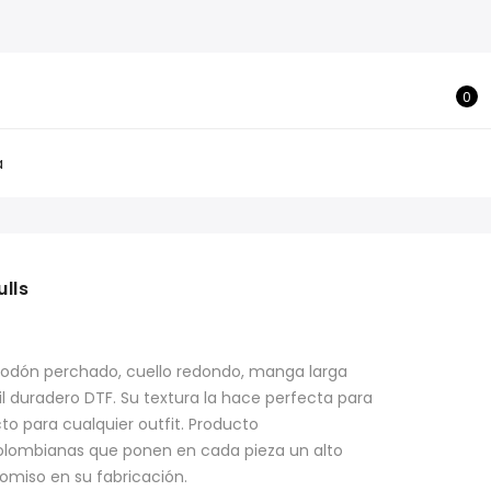
0
a
lls
godón perchado, cuello redondo, manga larga
l duradero DTF. Su textura la hace perfecta para
o para cualquier outfit. Producto
lombianas que ponen en cada pieza un alto
omiso en su fabricación.