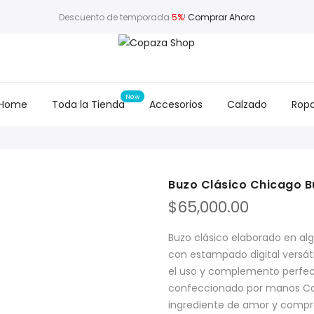
Descuento de temporada
5%
!
Comprar Ahora
Home
Toda la Tienda
Accesorios
Calzado
Rop
Buzo Clásico Chicago Bu
$
65,000.00
Buzo clásico elaborado en al
con estampado digital versáti
el uso y complemento perfect
confeccionado por manos Co
ingrediente de amor y compr