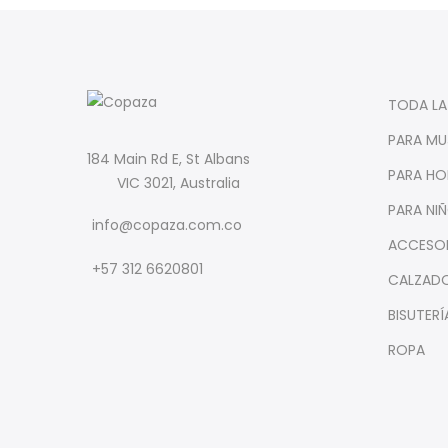
TODA LA
PARA MU
184 Main Rd E, St Albans
PARA HO
VIC 3021, Australia
PARA NI
info@copaza.com.co
ACCESO
‪+57 312 6620801‬
CALZAD
BISUTERÍ
ROPA