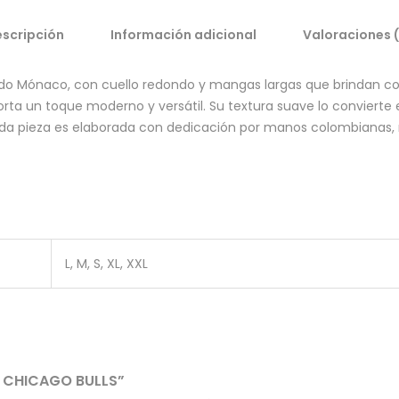
scripción
Información adicional
Valoraciones 
o Mónaco, con cuello redondo y mangas largas que brindan c
rta un toque moderno y versátil. Su textura suave lo convierte en
ada pieza es elaborada con dedicación por manos colombianas,
L, M, S, XL, XXL
O CHICAGO BULLS”