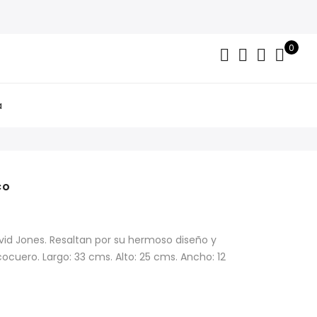
0
a
co
id Jones. Resaltan por su hermoso diseño y
cocuero. Largo: 33 cms. Alto: 25 cms. Ancho: 12