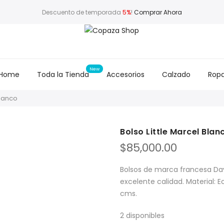
Descuento de temporada
5%
!
Comprar Ahora
Home
Toda la Tienda
Accesorios
Calzado
Rop
Blanco
Bolso Little Marcel Blan
$
85,000.00
Bolsos de marca francesa Dav
excelente calidad. Material: E
cms.
2 disponibles