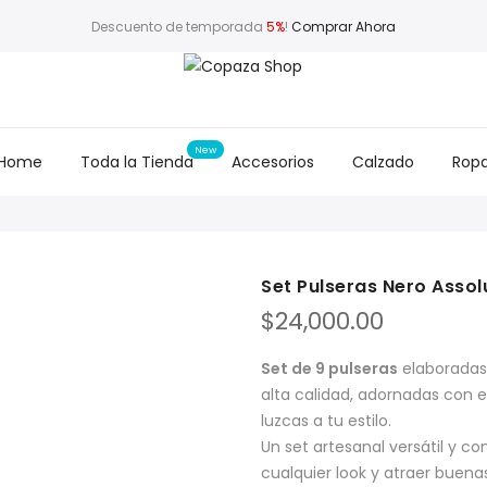
Descuento de temporada
5%
!
Comprar Ahora
Home
Toda la Tienda
Accesorios
Calzado
Rop
Set Pulseras Nero Assol
$
24,000.00
Set de 9 pulseras
elaboradas 
alta calidad, adornadas con 
luzcas a tu estilo.
Un set artesanal versátil y c
cualquier look y atraer buenas