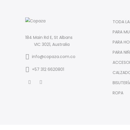
TODA LA
PARA MU
184 Main Rd E, St Albans
PARA HO
VIC 3021, Australia
PARA NI
info@copaza.com.co
ACCESO
‪+57 312 6620801‬
CALZAD
BISUTERÍ
ROPA