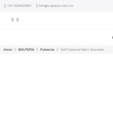
+57 3126620801
Info@copaza.com.co
Inicio
BISUTERÍA
Pulseras
Set Pulseras Nero Assoluto