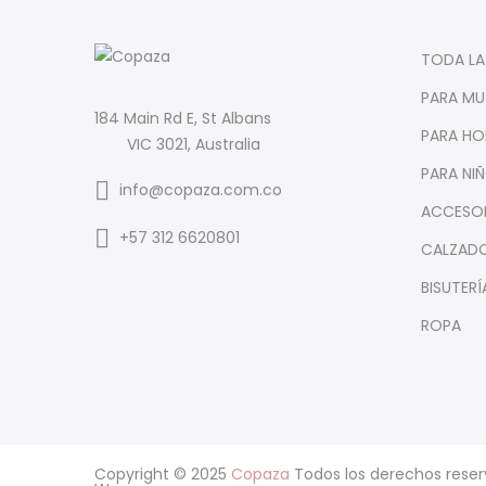
TODA LA
PARA MU
184 Main Rd E, St Albans
PARA HO
VIC 3021, Australia
PARA NI
info@copaza.com.co
ACCESO
‪+57 312 6620801‬
CALZAD
BISUTERÍ
ROPA
Copyright © 2025
Copaza
Todos los derechos reser