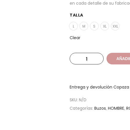
en cada detalle de su fabrica
TALLA
L
M
S
XL
XXL
Clear
AÑADI
Entrega y devolución Copaz
SKU:
N/D
Categorías:
Buzos
,
HOMBRE
,
R