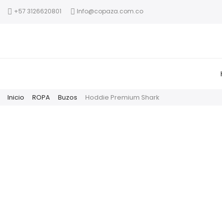
+57 3126620801
Info@copaza.com.co
Inicio
ROPA
Buzos
Hoddie Premium Shark