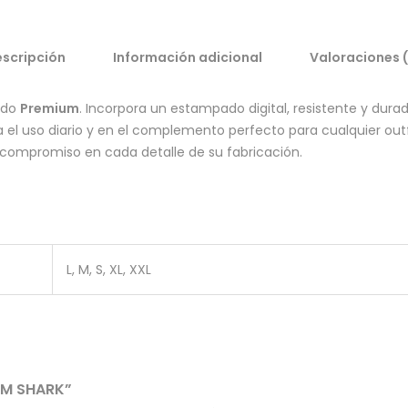
scripción
Información adicional
Valoraciones 
ado
Premium
. Incorpora un estampado digital, resistente y dura
ra el uso diario y en el complemento perfecto para cualquier ou
compromiso en cada detalle de su fabricación.
L, M, S, XL, XXL
UM SHARK”