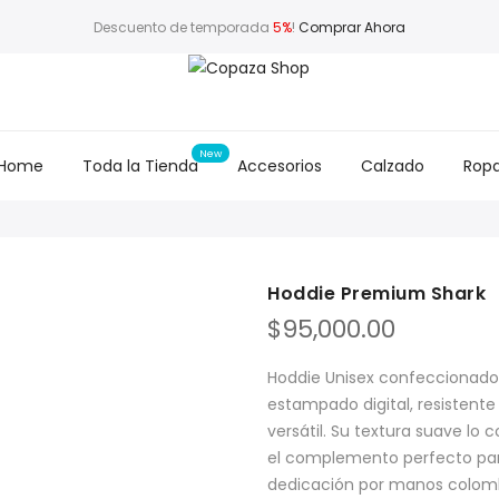
Descuento de temporada
5%
!
Comprar Ahora
Home
Toda la Tienda
Accesorios
Calzado
Rop
Hoddie Premium Shark
$
95,000.00
Hoddie Unisex confeccionad
estampado digital, resistent
versátil. Su textura suave lo c
el complemento perfecto para
dedicación por manos colomb