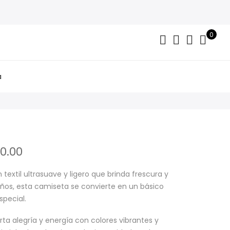
0
a
Price
0.00
range:
$28,000.00
n textil ultrasuave y ligero que brinda frescura y
through
 niños, esta camiseta se convierte en un básico
$30,000.00
special.
ta alegría y energía con colores vibrantes y