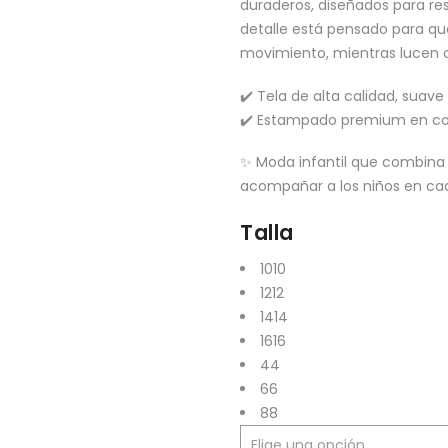
duraderos, diseñados para resi
detalle está pensado para que
movimiento, mientras lucen c
✔️ Tela de alta calidad, suave
✔️ Estampado premium en col
✨ Moda infantil que combina 
acompañar a los niños en ca
Talla
10
10
12
12
14
14
16
16
4
4
6
6
8
8