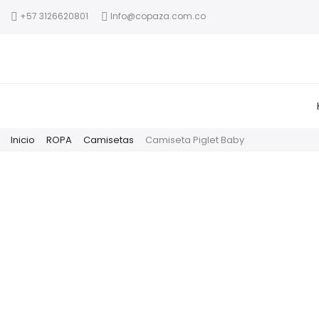
+57 3126620801
Info@copaza.com.co
Inicio
ROPA
Camisetas
Camiseta Piglet Baby