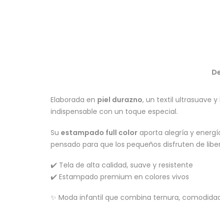
De
Elaborada en
piel durazno
, un textil ultrasuave 
indispensable con un toque especial.
Su
estampado full color
aporta alegría y energía
pensado para que los pequeños disfruten de libe
✔️ Tela de alta calidad, suave y resistente
✔️ Estampado premium en colores vivos
✨ Moda infantil que combina ternura, comodidad