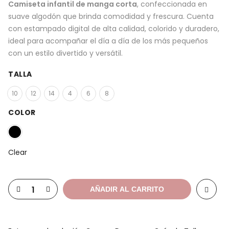
Camiseta infantil de manga corta
, confeccionada en
suave algodón que brinda comodidad y frescura. Cuenta
con estampado digital de alta calidad, colorido y duradero,
ideal para acompañar el día a día de los más pequeños
con un estilo divertido y versátil.
TALLA
10
12
14
4
6
8
COLOR
Clear
AÑADIR AL CARRITO