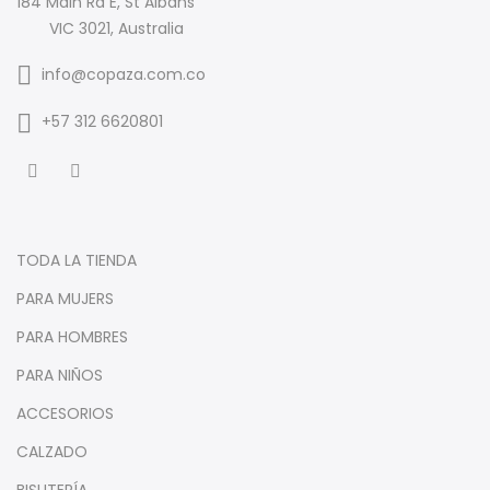
184 Main Rd E, St Albans
VIC 3021, Australia
info@copaza.com.co
‪+57 312 6620801‬
TODA LA TIENDA
PARA MUJERS
PARA HOMBRES
PARA NIÑOS
ACCESORIOS
CALZADO
BISUTERÍA