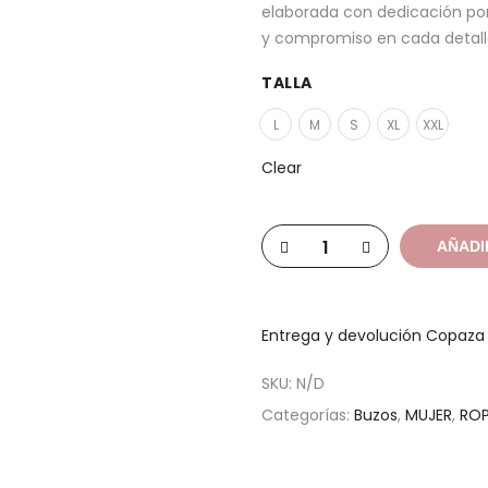
elaborada con dedicación po
y compromiso en cada detalle
TALLA
L
M
S
XL
XXL
Clear
AÑADI
Entrega y devolución Copaz
SKU:
N/D
Categorías:
Buzos
,
MUJER
,
RO