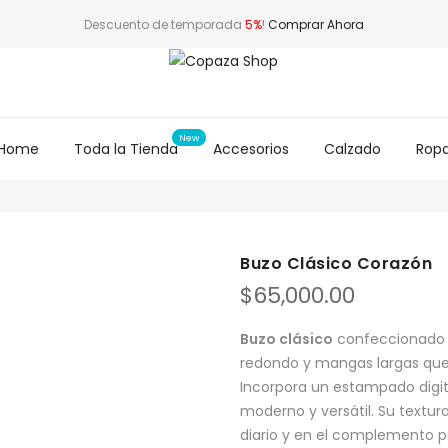
Descuento de temporada
5%
!
Comprar Ahora
Home
Toda la Tienda
Accesorios
Calzado
Rop
Buzo Clásico Corazón
$
65,000.00
Buzo clásico
confeccionado 
redondo y mangas largas qu
Incorpora un estampado digit
moderno y versátil. Su textura
diario y en el complemento pe