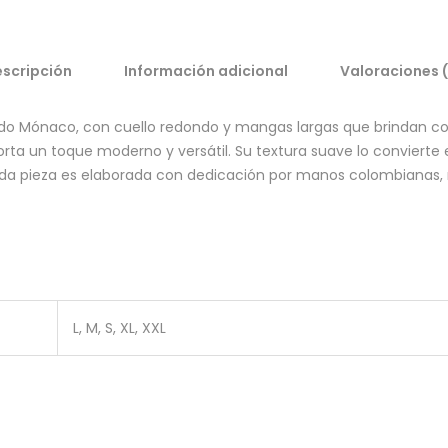
scripción
Información adicional
Valoraciones 
o Mónaco, con cuello redondo y mangas largas que brindan c
rta un toque moderno y versátil. Su textura suave lo convierte en
ada pieza es elaborada con dedicación por manos colombianas,
L, M, S, XL, XXL