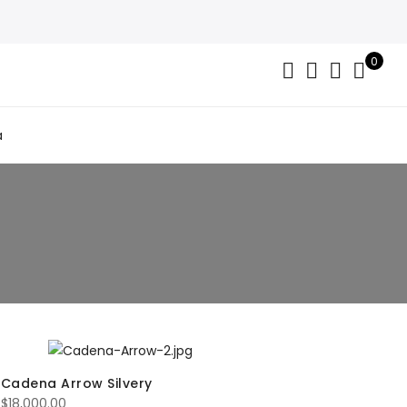
0
a
Cadena Arrow Silvery
$
18,000.00