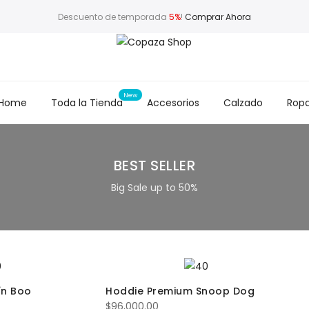
Descuento de temporada
5%
!
Comprar Ahora
Home
Toda la Tienda
Accesorios
Calzado
Rop
BEST SELLER
Big Sale up to 50%
ín Boo
Hoddie Premium Snoop Dog
$
96,000.00