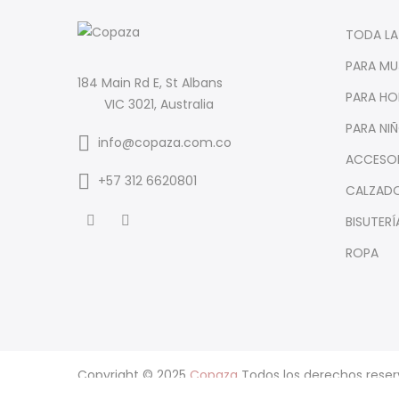
TODA LA
PARA MU
184 Main Rd E, St Albans
PARA HO
VIC 3021, Australia
PARA NI
info@copaza.com.co
ACCESO
‪+57 312 6620801‬
CALZAD
BISUTERÍ
ROPA
Copyright © 2025
Copaza
Todos los derechos reser
Wappy