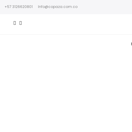
+57 3126620801
Info@copaza.com.co